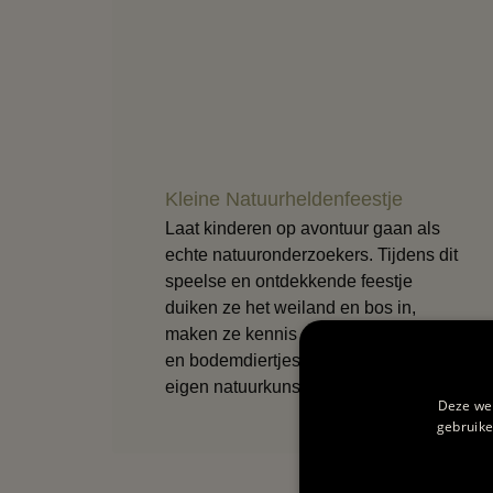
Kleine Natuurheldenfeestje
Laat kinderen op avontuur gaan als
echte natuuronderzoekers. Tijdens dit
speelse en ontdekkende feestje
duiken ze het weiland en bos in,
maken ze kennis met dieren, sporen
en bodemdiertjes en creëren ze hun
eigen natuurkunst.
Deze web
gebruike