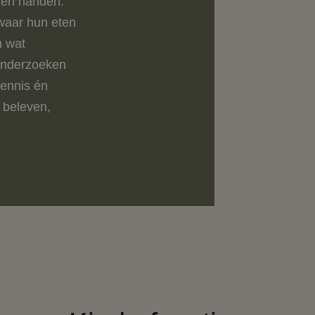
t en handen.
waar hun eten
n wat
 onderzoeken
kennis én
 beleven,