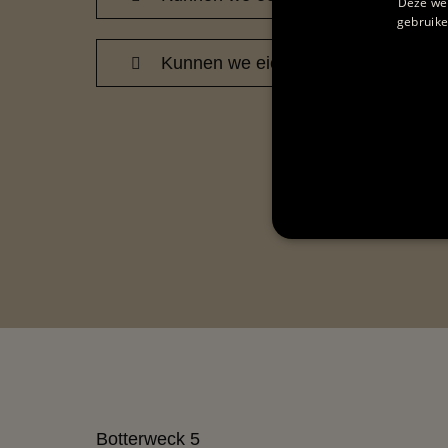
Deze web
gebruike
Kunnen we eieren of vlees kopen?
ALLE V
Botterweck 5