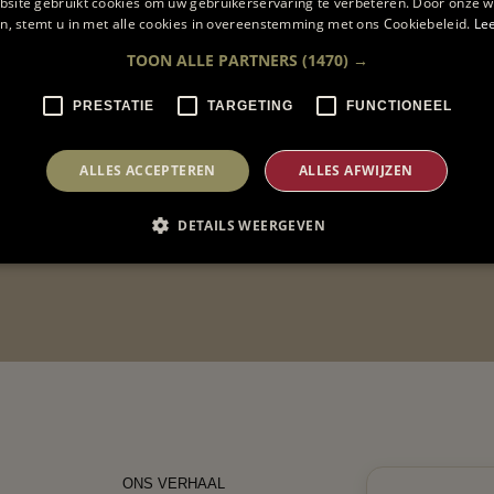
site gebruikt cookies om uw gebruikerservaring te verbeteren. Door onze w
n, stemt u in met alle cookies in overeenstemming met ons Cookiebeleid.
Le
TOON ALLE PARTNERS
(1470) →
PRESTATIE
TARGETING
FUNCTIONEEL
ALLES ACCEPTEREN
ALLES AFWIJZEN
EELGESTELDE VRAGEN
DETAILS WEERGEVEN
ONS VERHAAL